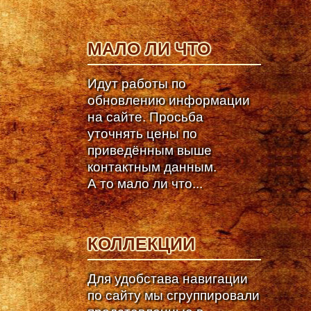
МАЛО ЛИ ЧТО
Идут работы по
обновлению информации
на сайте. Просьба
уточнять цены по
приведённым выше
контактным данным.
А то мало ли что...
КОЛЛЕКЦИИ
Для удобстава навигации
по сайту мы сгруппировали