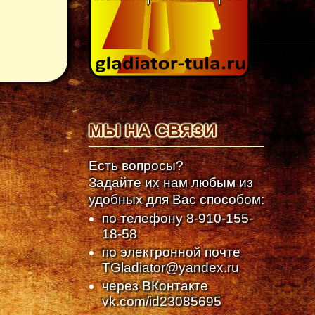
МЫ НА СВЯЗИ
Есть вопросы?
Задайте их нам любым из
удобных для Вас способом:
по телефону
8-910-155-
18-58
по электронной почте
TGladiator@yandex.ru
через ВКонтакте
vk.com/id23085695