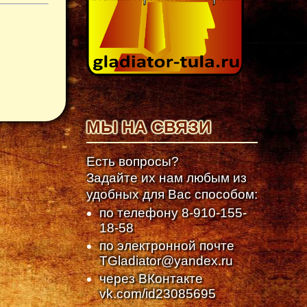
МЫ НА СВЯЗИ
Есть вопросы?
Задайте их нам любым из
удобных для Вас способом:
по телефону
8-910-155-
18-58
по электронной почте
TGladiator@yandex.ru
через ВКонтакте
vk.com/id23085695