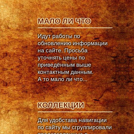
МАЛО ЛИ ЧТО
Идут работы по
обновлению информации
на сайте. Просьба
уточнять цены по
приведённым выше
контактным данным.
А то мало ли что...
КОЛЛЕКЦИИ
Для удобстава навигации
по сайту мы сгруппировали