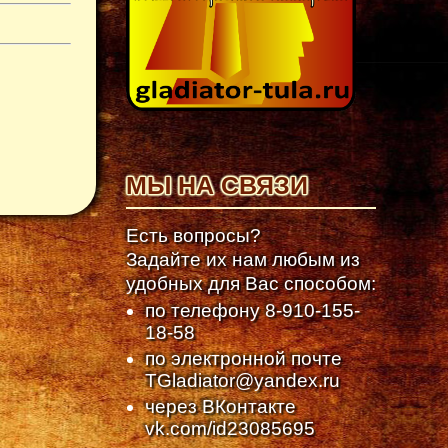
МЫ НА СВЯЗИ
Есть вопросы?
Задайте их нам любым из
удобных для Вас способом:
по телефону
8-910-155-
18-58
по электронной почте
TGladiator@yandex.ru
через ВКонтакте
vk.com/id23085695