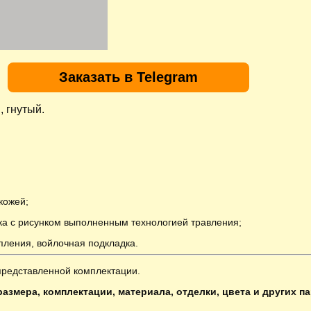
Заказать в Telegram
 гнутый.
кожей;
дка с рисунком выполненным технологией травления;
епления, войлочная подкладка.
представленной комплектации.
азмера, комплектации, материала, отделки, цвета и других п