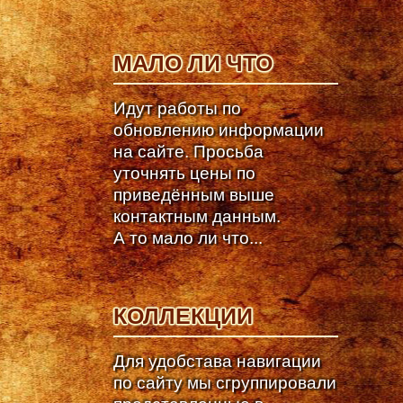
МАЛО ЛИ ЧТО
Идут работы по
обновлению информации
на сайте. Просьба
уточнять цены по
приведённым выше
контактным данным.
А то мало ли что...
КОЛЛЕКЦИИ
Для удобстава навигации
по сайту мы сгруппировали