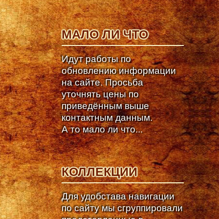
МАЛО ЛИ ЧТО
Идут работы по
обновлению информации
на сайте. Просьба
уточнять цены по
приведённым выше
контактным данным.
А то мало ли что...
КОЛЛЕКЦИИ
Для удобстава навигации
по сайту мы сгруппировали