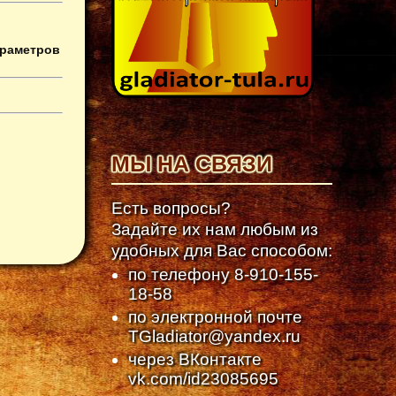
араметров
МЫ НА СВЯЗИ
Есть вопросы?
Задайте их нам любым из
удобных для Вас способом:
по телефону
8-910-155-
18-58
по электронной почте
TGladiator@yandex.ru
через ВКонтакте
vk.com/id23085695