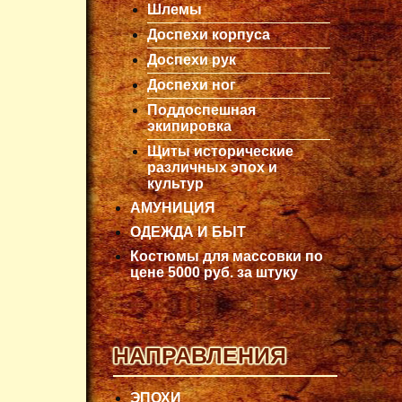
Шлемы
Доспехи корпуса
Доспехи рук
Доспехи ног
Поддоспешная
экипировка
Щиты исторические
различных эпох и
культур
АМУНИЦИЯ
ОДЕЖДА И БЫТ
Костюмы для массовки по
цене 5000 руб. за штуку
НАПРАВЛЕНИЯ
ЭПОХИ