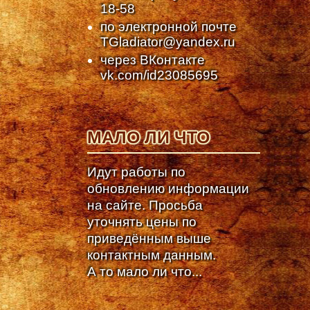
18-58
по электронной почте
TGladiator@yandex.ru
через ВКонтакте
vk.com/id23085695
МАЛО ЛИ ЧТО
Идут работы по
обновлению информации
на сайте. Просьба
уточнять цены по
приведённым выше
контактным данным.
А то мало ли что...