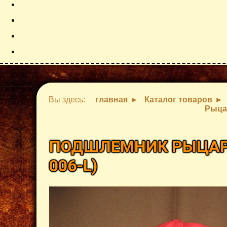
Вы здесь:
главная
Каталог товаров
Рыца
ПОДШЛЕМНИК РЫЦАР
006-L
)