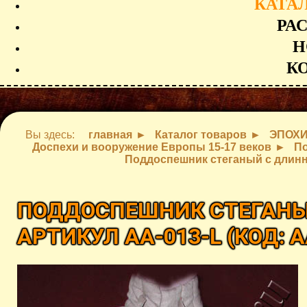
КАТА
РА
Н
К
Вы здесь:
главная
Каталог товаров
ЭПОХ
Доспехи и вооружение Европы 15-17 веков
По
Поддоспешник стеганый с длинны
ПОДДОСПЕШНИК СТЕГАНЫ
АРТИКУЛ AA-013-L
(КОД:
A