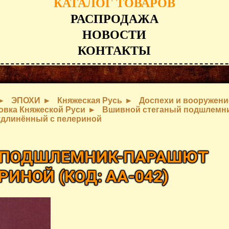
КАТАЛОГ ТОВАРОВ
РАСПРОДАЖА
НОВОСТИ
КОНТАКТЫ
ЭПОХИ
Княжеская Русь
Доспехи и вооружени
вка Княжеской Руси
Вшивной стеганый подшлемни
удлинённый с пелериной
 ПОДШЛЕМНИК-ПАРАШЮТ
ЕРИНОЙ
(КОД:
AA-042
)