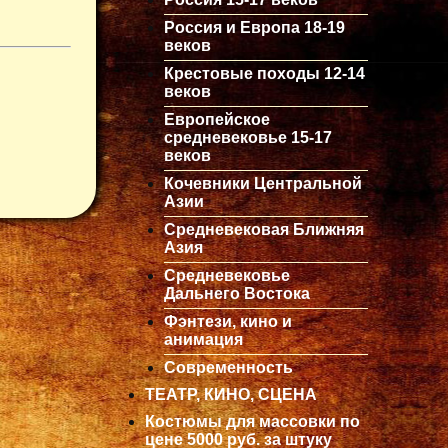
Россия и Европа 18-19
веков
Крестовые походы 12-14
веков
Европейское
средневековье 15-17
веков
Кочевники Центральной
Азии
Средневековая Ближняя
Азия
Средневековье
Дальнего Востока
Фэнтези, кино и
анимация
Современность
ТЕАТР, КИНО, СЦЕНА
Костюмы для массовки по
цене 5000 руб. за штуку