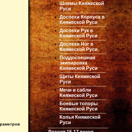
Шлемы Княжеской
Руси
Доспехи Корпуса в
Княжеской Руси
Доспехи Рук в
Княжеской Руси
Доспехи Ног в
Княжеской Руси
Поддоспешная
экипировка
Княжеской Руси
Щиты Княжеской
Руси
Мечи и сабли
Княжеской Руси
Боевые топоры
Княжеской Руси
Копья Княжеской
Руси
араметров
Россия 15-17 веков