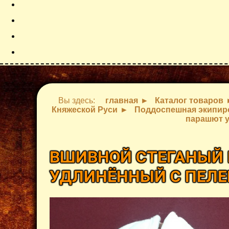
Вы здесь:
главная
Каталог товаров
Княжеской Руси
Поддоспешная экипиро
парашют 
ВШИВНОЙ СТЕГАНЫЙ
УДЛИНЁННЫЙ С ПЕЛ