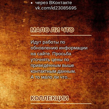
через ВКонтакте
vk.com/id23085695
МАЛО ЛИ ЧТО
Идут работы по
обновлению информации
на сайте. Просьба
уточнять цены по
приведённым выше
контактным данным.
А то мало ли что...
КОЛЛЕКЦИИ