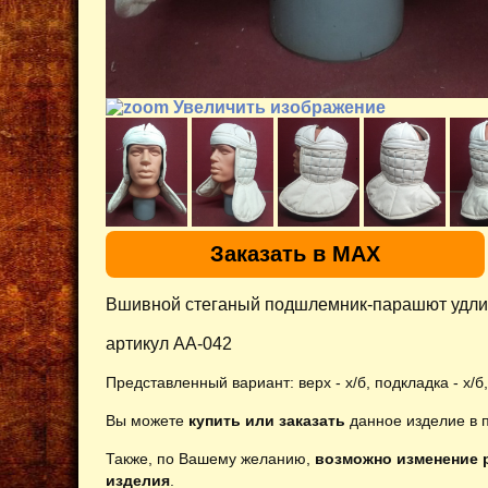
Увеличить изображение
Заказать в MAX
Вшивной стеганый подшлемник-парашют удли
артикул AA-042
Представленный
вариант: верх - х/б, подкладка - х/б
Вы можете
купить или заказать
данное изделие в 
Также, по Вашему желанию,
возможно изменение р
изделия
.