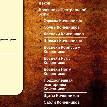
веков
Кочевники Центральной
Азии
Одежда Кочевников
Обувь Кочевников
Доспехи Кочевников
араметров
Шлемы Кочевников
Доспехи Корпуса у
Кочевников
Доспехи Рук у
Кочевников
Доспехи Ног у
Кочевников
Поддоспешная
экипировка
Кочевников
Щиты Кочевников
Сабли Кочевников