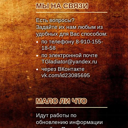
МЫ НА СВЯЗИ
Есть вопросы?
Задайте их нам любым из
удобных для Вас способом:
по телефону
8-910-155-
18-58
по электронной почте
TGladiator@yandex.ru
через ВКонтакте
vk.com/id23085695
МАЛО ЛИ ЧТО
Идут работы по
обновлению информации