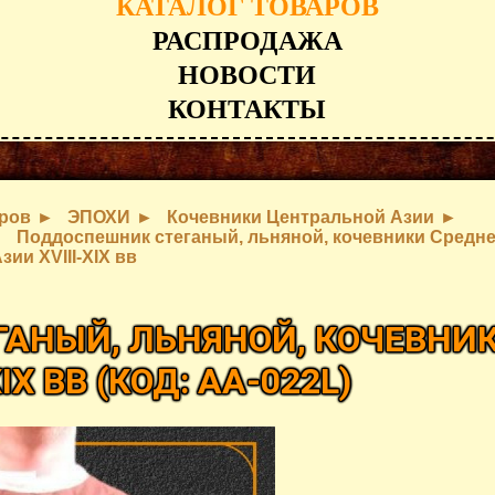
КАТАЛОГ ТОВАРОВ
РАСПРОДАЖА
НОВОСТИ
КОНТАКТЫ
аров
ЭПОХИ
Кочевники Центральной Азии
Поддоспешник стеганый, льняной, кочевники Средн
зии XVIII-XIX вв
АНЫЙ, ЛЬНЯНОЙ, КОЧЕВНИ
IX ВВ
(КОД:
AA-022L
)