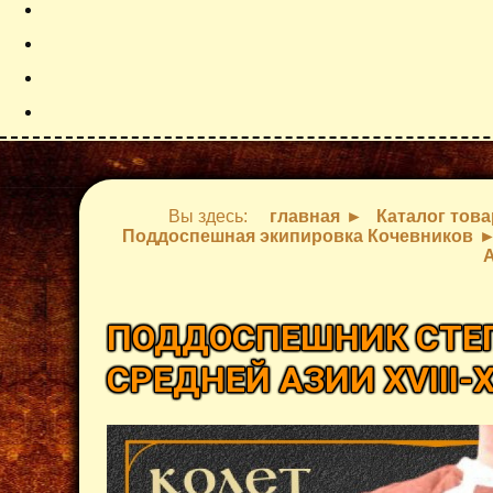
Вы здесь:
главная
Каталог тов
Поддоспешная экипировка Кочевников
А
ПОДДОСПЕШНИК СТЕГ
СРЕДНЕЙ АЗИИ XVIII-X