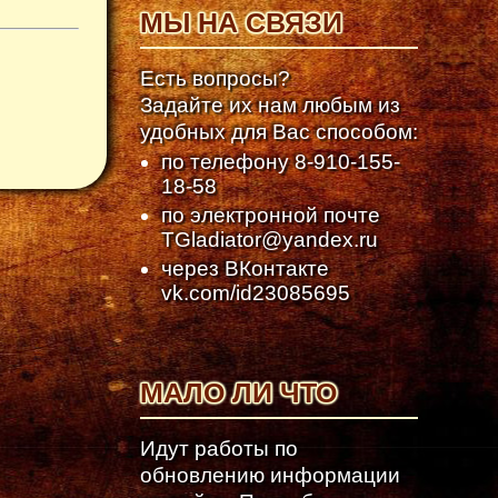
МЫ НА СВЯЗИ
Есть вопросы?
Задайте их нам любым из
удобных для Вас способом:
по телефону
8-910-155-
18-58
по электронной почте
TGladiator@yandex.ru
через ВКонтакте
vk.com/id23085695
МАЛО ЛИ ЧТО
Идут работы по
обновлению информации