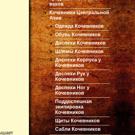
веков
Кочевники Центральной
Азии
Одежда Кочевников
Обувь Кочевников
Доспехи Кочевников
Шлемы Кочевников
Доспехи Корпуса у
Кочевников
Доспехи Рук у
Кочевников
Доспехи Ног у
Кочевников
Поддоспешная
экипировка
Кочевников
Щиты Кочевников
Сабли Кочевников
вышает