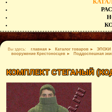
КАТА
РА
Н
К
Вы здесь:
главная
Каталог товаров
ЭПОХИ
вооружение Крестоносцев
Поддоспешная эки
КОМПЛЕКТ СТЕГАНЫЙ
(КО