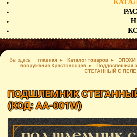
КАТА
РА
Н
К
Вы здесь:
главная
Каталог товаров
ЭПОХИ
вооружение Крестоносцев
Поддоспешная э
СТЕГАННЫЙ С ПЕЛЕ
ПОДШЛЕМНИК СТЕГАННЫЙ
(КОД:
AA-001W
)