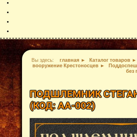
Вы здесь:
главная
Каталог товаров
вооружение Крестоносцев
Поддоспеш
без
ПОДШЛЕМНИК СТЕГАН
(КОД:
AA-002
)