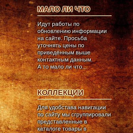
МАЛО ЛИ ЧТО
Идут работы по
обновлению информации
на сайте. Просьба
уточнять цены по
приведённым выше
контактным данным.
А то мало ли что...
КОЛЛЕКЦИИ
Для удобстава навигации
по сайту мы сгруппировали
представленные в
каталоге товары в