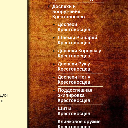
Доспехи и
вооружение
Крестоносцев
Доспехи
Крестоносцев
Шлемы Рыцарей-
Крестоносцев
Доспехи Корпуса у
Крестоносцев
Доспехи Рук у
Крестоносцев
Доспехи Ног у
Крестоносцев
Поддоспешная
 для
экипировка
Крестоносцев
го
Щиты
Крестоносцев
Клинковое оружие
Крестоносцев