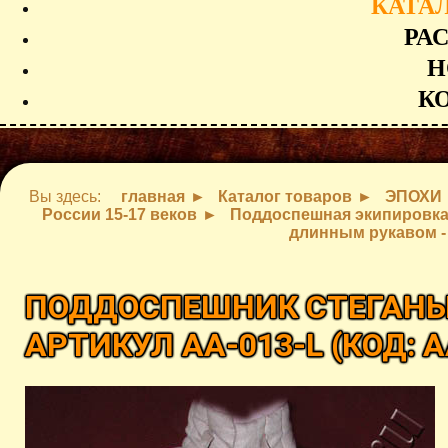
КАТА
РА
Н
К
Вы здесь:
главная
Каталог товаров
ЭПОХИ
России 15-17 веков
Поддоспешная экипировка 
длинным рукавом - 
ПОДДОСПЕШНИК СТЕГАНЫ
АРТИКУЛ AA-013-L
(КОД:
A