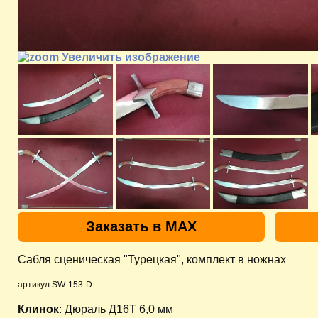
Увеличить изображение
Заказать в MAX
Сабля сценическая "Турецкая", комплект в ножнах
артикул SW-153-D
Клинок
: Дюраль Д16Т 6,0 мм