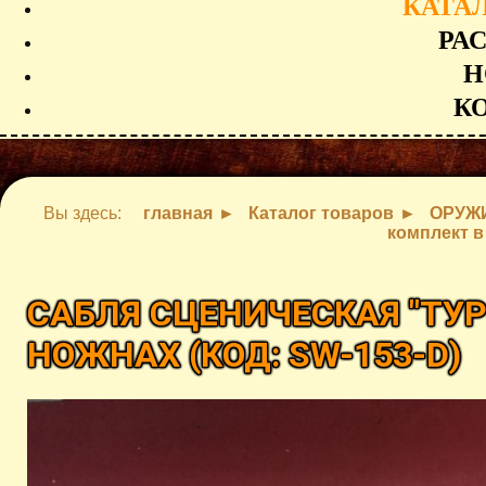
КАТА
РА
Н
К
Вы здесь:
главная
Каталог товаров
ОРУЖ
комплект в
САБЛЯ СЦЕНИЧЕСКАЯ "ТУР
НОЖНАХ
(КОД:
SW-153-D
)