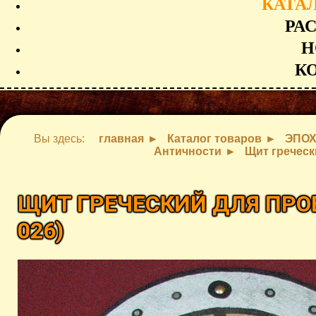
КАТА
РА
Н
К
Вы здесь:
главная
Каталог товаров
ЭПО
Античности
Щит греческ
ЩИТ ГРЕЧЕСКИЙ ДЛЯ ПРО
026
)