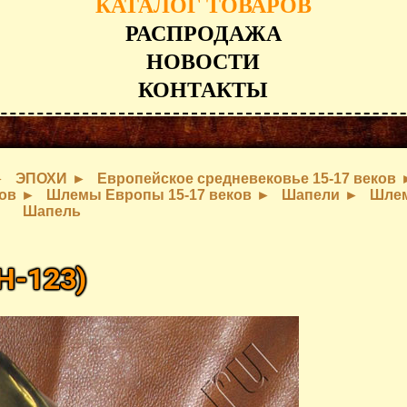
КАТАЛОГ ТОВАРОВ
РАСПРОДАЖА
НОВОСТИ
КОНТАКТЫ
ЭПОХИ
Европейское средневековье 15-17 веков
ов
Шлемы Европы 15-17 веков
Шапели
Шле
Шапель
H-123
)