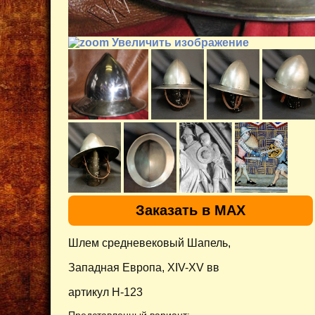
Увеличить изображение
Заказать в MAX
Шлем средневековый Шапель,
Западная Европа, XIV-XV вв
артикул H-123
Представленный вариант: