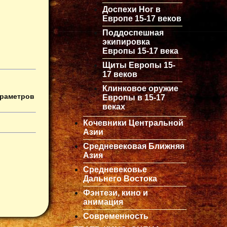
Доспехи Ног в
Европе 15-17 веков
Поддоспешная
экипировка
Европы 15-17 века
Щиты Европы 15-
17 веков
Клинковое оружие
араметров
Европы в 15-17
веках
Кочевники Центральной
Азии
Средневековая Ближняя
Азия
Средневековье
Дальнего Востока
Фэнтези, кино и
анимация
Современность