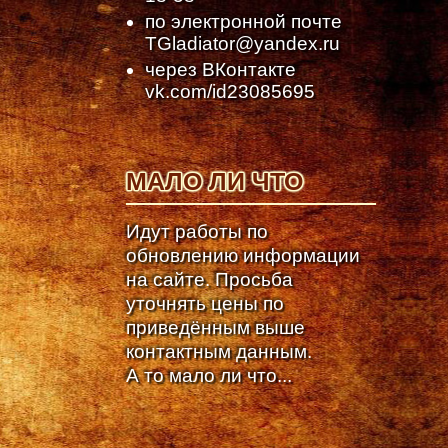
по электронной почте
TGladiator@yandex.ru
через ВКонтакте
vk.com/id23085695
МАЛО ЛИ ЧТО
Идут работы по
обновлению информации
на сайте. Просьба
уточнять цены по
приведённым выше
контактным данным.
А то мало ли что...