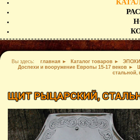
КАТА
РА
Н
К
Вы здесь:
главная
Каталог товаров
ЭПОХ
Доспехи и вооружение Европы 15-17 веков
стальной, 
ЩИТ РЫЦАРСКИЙ, СТАЛЬН