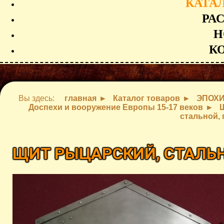
КАТА
РА
Н
К
Вы здесь:
главная
Каталог товаров
ЭПОХ
Доспехи и вооружение Европы 15-17 веков
стальной, 
ЩИТ РЫЦАРСКИЙ, СТАЛЬН