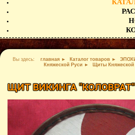
КАТА
РА
Н
К
Вы здесь:
главная
Каталог товаров
ЭПОХ
Княжеской Руси
Щиты Княжеской
ЩИТ ВИКИНГА "КОЛОВРАТ