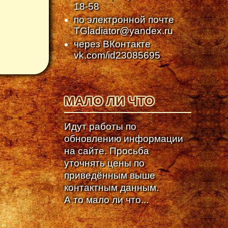
18-58
по электронной почте
TGladiator@yandex.ru
через ВКонтакте
vk.com/id23085695
МАЛО ЛИ ЧТО
Идут работы по
обновлению информации
на сайте. Просьба
уточнять цены по
приведённым выше
контактным данным.
А то мало ли что...