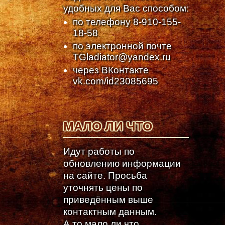
удобных для Вас способом:
по телефону
8-910-155-
18-58
по электронной почте
TGladiator@yandex.ru
через ВКонтакте
vk.com/id23085695
МАЛО ЛИ ЧТО
Идут работы по
обновлению информации
на сайте. Просьба
уточнять цены по
приведённым выше
контактным данным.
А то мало ли что...