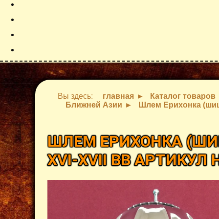
Вы здесь:
главная
Каталог товаров
Ближней Азии
Шлем Ерихонка (шиша
ШЛЕМ ЕРИХОНКА (ШИШ
XVI-XVII ВВ АРТИКУЛ 