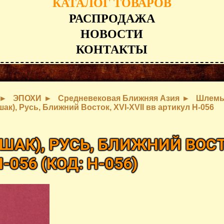
КАТАЛОГ ТОВАРОВ
РАСПРОДАЖА
НОВОСТИ
КОНТАКТЫ
ЭПОХИ
Средневековая Ближняя Азия
Шлем
к), Русь, Ближний Восток, XVI-XVII вв артикул H-056
АК), РУСЬ, БЛИЖНИЙ ВОСТ
H-056
(КОД:
H-056
)