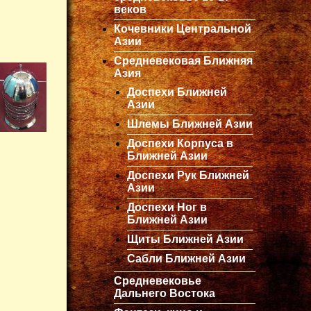
веков
Кочевники Центральной
Азии
Средневековая Ближняя
Азия
Доспехи Ближней
Азии
Шлемы Ближней Азии
Доспехи Корпуса в
Ближней Азии
Доспехи Рук Ближней
Азии
Доспехи Ног в
Ближней Азии
Щиты Ближней Азии
Сабли Ближней Азии
Средневековье
Дальнего Востока