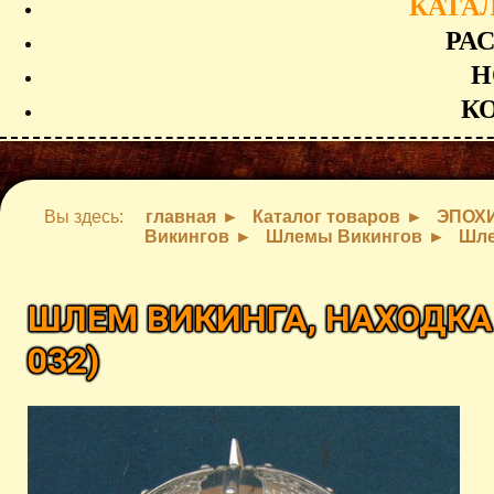
КАТА
РА
Н
К
Вы здесь:
главная
Каталог товаров
ЭПОХ
Викингов
Шлемы Викингов
Шле
ШЛЕМ ВИКИНГА, НАХОДК
032
)