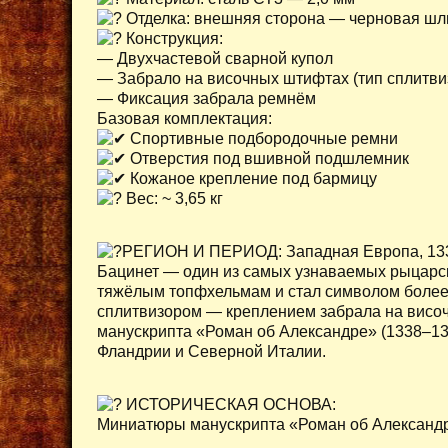
Отделка: внешняя сторона — черновая шли
Конструкция:
— Двухчастевой сварной купол
— Забрало на височных штифтах (тип сплитви
— Фиксация забрала ремнём
Базовая комплектация:
Спортивные подбородочные ремни
Отверстия под вшивной подшлемник
Кожаное крепление под бармицу
Вес: ~ 3,65 кг
РЕГИОН И ПЕРИОД: Западная Европа, 133
Бацинет — один из самых узнаваемых рыцарс
тяжёлым топфхельмам и стал символом более 
сплитвизором — креплением забрала на висо
манускрипта «Роман об Александре» (1338–13
Фландрии и Северной Италии.
ИСТОРИЧЕСКАЯ ОСНОВА:
Миниатюры манускрипта «Роман об Александре