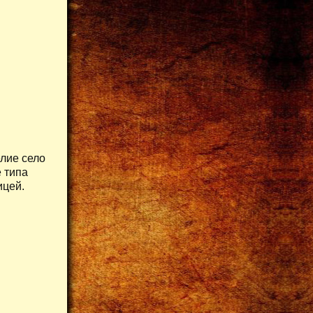
лие село
е типа
ицей.