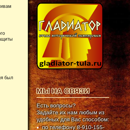
тивам
ого
защиты
ия был
МЫ НА СВЯЗИ
Есть вопросы?
Задайте их нам любым из
удобных для Вас способом:
по телефону
8-910-155-