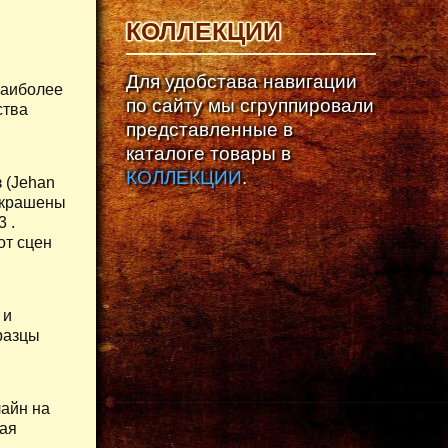
КОЛЛЕКЦИИ
Для удобстава навигации
наиболее
по сайту мы сгруппировали
ства
представленные в
каталоге товары в
КОЛЛЕКЦИИ
.
 (Jehan
 украшены
 .
от сцен
 и
разцы
лайн на
чая