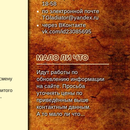
18-58
по электронной почте
TGladiator@yandex.ru
через ВКонтакте
vk.com/id23085695
МАЛО ЛИ ЧТО
Идут работы по
обновлению информации
смену
на сайте. Просьба
нитого
уточнять цены по
,
приведённым выше
контактным данным.
А то мало ли что...