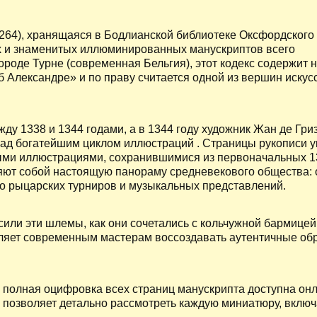
 264), хранящаяся в Бодлианской библиотеке Оксфордского
х и знаменитых иллюминированных манускриптов всего
ороде Турне (современная Бельгия), этот кодекс содержит 
 Александре» и по праву считается одной из вершин искус
ду 1338 и 1344 годами, а в 1344 году художник Жан де Гриз
 над богатейшим циклом иллюстраций . Страницы рукописи
ыми иллюстрациями, сохранившимися из первоначальных 13
ют собой настоящую панораму средневекового общества: 
до рыцарских турниров и музыкальных представлений.
или эти шлемы, как они сочетались с кольчужной бармицей
ляет современным мастерам воссоздавать аутентичные об
полная оцифровка всех страниц манускрипта доступна он
 Это позволяет детально рассмотреть каждую миниатюру, вклю