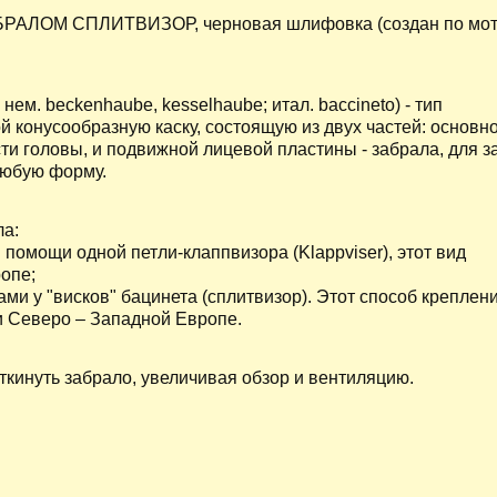
ЛОМ СПЛИТВИЗОР, черновая шлифовка (создан по мо
 нем. beckenhaube, kesselhaube; итал. baccineto) - тип
конусообразную каску, состоящую из двух частей: основн
и головы, и подвижной лицевой пластины - забрала, для 
 любую форму.
ла:
 помощи одной петли-клаппвизора (Klappviser), этот вид
опе;
ами у "висков" бацинета (сплитвизор). Этот способ креплен
и Северо – Западной Европе.
кинуть забрало, увеличивая обзор и вентиляцию.