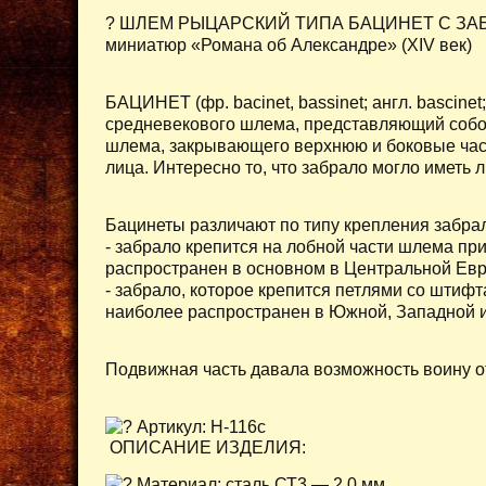
? ШЛЕМ РЫЦАРСКИЙ ТИПА БАЦИНЕТ С ЗАБРА
миниатюр «Романа об Александре» (XIV век)
БАЦИНЕТ (фр. bacinet, bassinet; англ. bascinet;
средневекового шлема, представляющий собой 
шлема, закрывающего верхнюю и боковые част
лица. Интересно то, что забрало могло иметь
Бацинеты различают по типу крепления забра
- забрало крепится на лобной части шлема при
распространен в основном в Центральной Евр
- забрало, которое крепится петлями со штифт
наиболее распространен в Южной, Западной 
Подвижная часть давала возможность воину от
Артикул: H-116с
ОПИСАНИЕ ИЗДЕЛИЯ:
Материал: сталь СТ3 — 2,0 мм