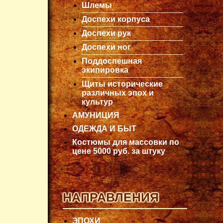
Шлемы
Доспехи корпуса
Доспехи рук
Доспехи ног
Поддоспешная
экипировка
Щиты исторические
различных эпох и
культур
АМУНИЦИЯ
ОДЕЖДА И БЫТ
Костюмы для массовки по
цене 5000 руб. за штуку
НАПРАВЛЕНИЯ
ЭПОХИ