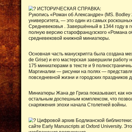
ИСТОРИЧЕСКАЯ СПРАВКА:
Рукопись «Роман об Александре» (MS. Bodley
университета, — это один из самых роскошны
Средневековья . Завершённый в 1344 году в г
полную версию старофранцузского «Романа об
средневековой книжной миниатюры.
Основная часть манускрипта была создана меж
de Grise) и его мастерская завершили работу
175 миниатюрами в тексте и 9 полностраничн
Маргиналии — рисунки на полях — представля
повседневной жизни и городских праздников 
Миниатюры Жана де Гриза показывают, как нос
остальным доспешным комплексом, что позво
снаряжения эпохи начала Столетней войны.
Цифровой архив Бодлианской библиотеки: 
сайте Early Manuscripts at Oxford University.