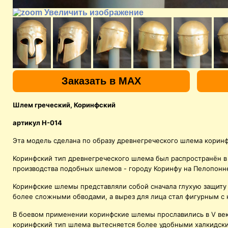
Увеличить изображение
Заказать в MAX
Шлем греческий, Коринфский
артикул H-014
Эта модель сделана по образу древнегреческого шлема коринфс
Коринфский тип древнегреческого шлема был распространён в V
производства подобных шлемов - городу Коринфу на Пелопонн
Коринфские шлемы представляли собой сначала глухую защиту 
более сложными обводами, а вырез для лица стал фигурным с
В боевом применении коринфские шлемы прославились в V веке д
коринфский тип шлема вытесняется более удобными халкидск