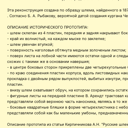
Эта реконструкция создана по образцу шлема, найденного в 18
. Согласно Б. А. Рыбакову, вероятной датой создания кургана Ч
ОПИСАНИЕ ИСТОРИЧЕСКОГО ПРОТОТИПА:
- шлем склепан из 4 пластин, передняя и задняя накрывают бо
- край их волнистый, на каждом мыске по заклепке;
- шлем увенчан втулкой;
- поверхность наголовья обтянута медным золоченым листом;
- поверх листа на лобной части имеются остатки одной и след
схожих с такими же в основании навершия;
- в центре боковых сторон прикреплены две четырехугольные
- по краю соединения пластин корпуса, вдоль листовидных на
прокладка с двойным рядом выпуклостей, выбитых изнутри, пр
пластин.
- внизу шлем охватывает обруч, на котором сохранились остат
- фигурные листы на передней пластине В. Арендт трактовал 
представляли собой верхнюю часть наносника, являясь в то 
- боковые квадратные бляшки в форме четырехлистника с неб
представляли собой как бы маленькие умбоны, предназначенны
Описание прототипа из статьи Кирпичникова А.Н. "Русские шлемы