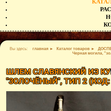
КАТА
РА
Н
К
Вы здесь:
главная
Каталог товаров
ДОСП
Черная могила, "зо
ШЛЕМ СЛАВЯНСКИЙ ИЗ КУ
"ЗОЛОЧЁНЫЙ", ТИП 2
(КОД