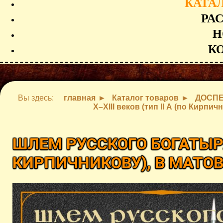
КАТА
РА
Н
К
Вы здесь:
главная
Каталог товаров
ДОСП
X–XIII веков (тип II А (по Кирп
ШЛЕМ РУССКОГО БОГАТЫРЯ X
КИРПИЧНИКОВУ), В МАТ