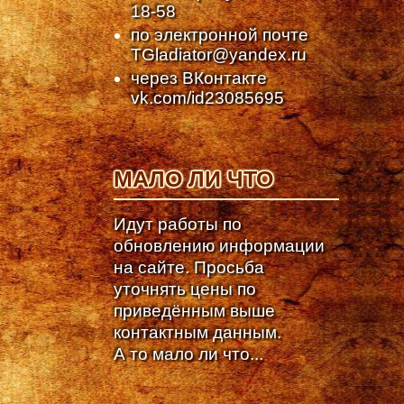
18-58
по электронной почте
TGladiator@yandex.ru
через ВКонтакте
vk.com/id23085695
МАЛО ЛИ ЧТО
Идут работы по
обновлению информации
на сайте. Просьба
уточнять цены по
приведённым выше
контактным данным.
А то мало ли что...