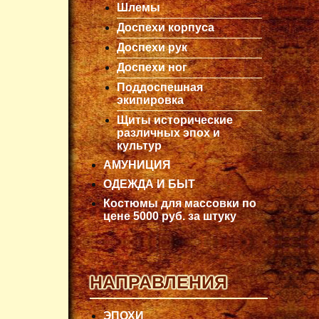
Шлемы
Доспехи корпуса
Доспехи рук
Доспехи ног
Поддоспешная
экипировка
Щиты исторические
различных эпох и
культур
АМУНИЦИЯ
ОДЕЖДА И БЫТ
Костюмы для массовки по
цене 5000 руб. за штуку
НАПРАВЛЕНИЯ
ЭПОХИ