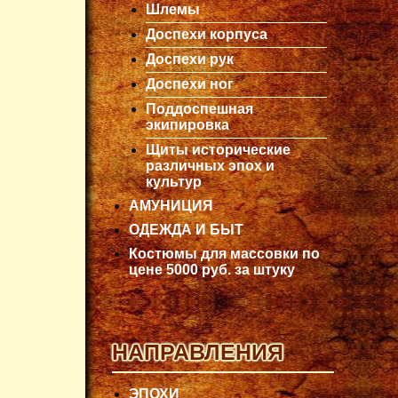
Шлемы
Доспехи корпуса
Доспехи рук
Доспехи ног
Поддоспешная
экипировка
Щиты исторические
различных эпох и
культур
АМУНИЦИЯ
ОДЕЖДА И БЫТ
Костюмы для массовки по
цене 5000 руб. за штуку
НАПРАВЛЕНИЯ
ЭПОХИ