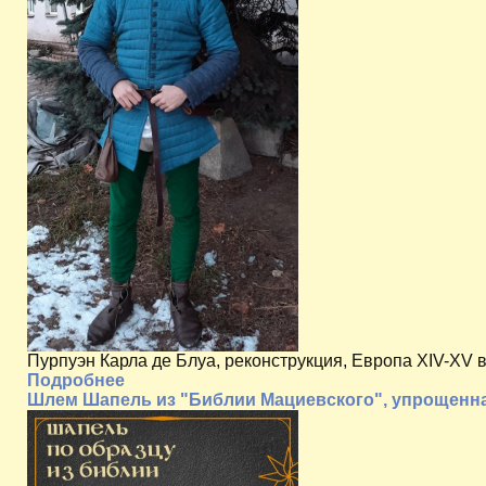
Пурпуэн Карла де Блуа, реконструкция, Европа XIV-XV в
Подробнее
Шлем Шапель из "Библии Мациевского", упрощенн