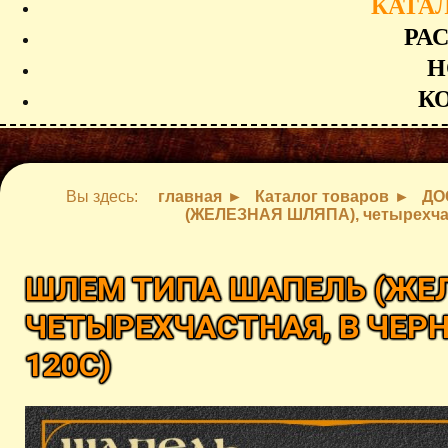
КАТА
РА
Н
К
Вы здесь:
главная
Каталог товаров
ДО
(ЖЕЛЕЗНАЯ ШЛЯПА), четырехчас
ШЛЕМ ТИПА ШАПЕЛЬ (ЖЕЛ
ЧЕТЫРЕХЧАСТНАЯ, В ЧЕ
120С
)