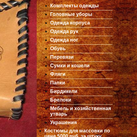
Комплекты одежды
Головные уборы
Одежда корпуса
Одежда рук
Одежда ног
Обувь
Перевязи
Сумки и кошели
Фляги
Папки
Бирдикели
Брелоки
Мебель и хозяйственная
утварь
Украшения
Костюмы для массовки по
цене 5000 руб. за штуку