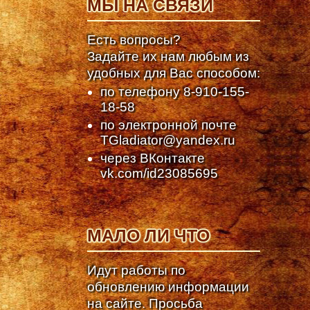
МЫ НА СВЯЗИ
Есть вопросы?
Задайте их нам любым из
удобных для Вас способом:
по телефону
8-910-155-
18-58
по электронной почте
TGladiator@yandex.ru
через ВКонтакте
vk.com/id23085695
МАЛО ЛИ ЧТО
Идут работы по
обновлению информации
на сайте. Просьба