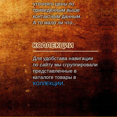
уточнять цены по
приведённым выше
контактным данным.
А то мало ли что...
КОЛЛЕКЦИИ
Для удобстава навигации
по сайту мы сгруппировали
представленные в
каталоге товары в
КОЛЛЕКЦИИ
.