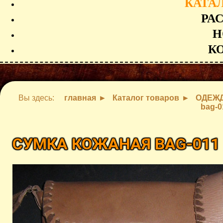
КАТА
РА
Н
К
Вы здесь:
главная
Каталог товаров
ОДЕЖД
bag-0
СУМКА КОЖАНАЯ BAG-01