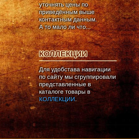
уточнять цены по
приведённым выше
контактным данным.
А то мало ли что...
КОЛЛЕКЦИИ
Для удобстава навигации
по сайту мы сгруппировали
представленные в
каталоге товары в
КОЛЛЕКЦИИ
.