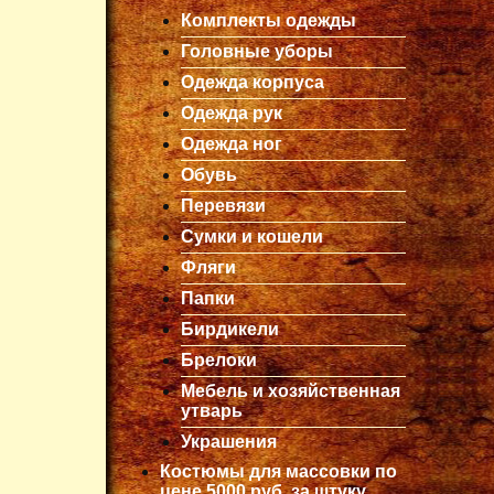
Комплекты одежды
Головные уборы
Одежда корпуса
Одежда рук
Одежда ног
Обувь
Перевязи
Сумки и кошели
Фляги
Папки
Бирдикели
Брелоки
Мебель и хозяйственная
утварь
Украшения
Костюмы для массовки по
цене 5000 руб. за штуку