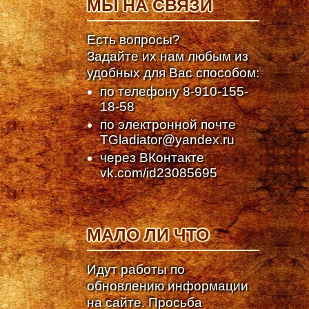
МЫ НА СВЯЗИ
Есть вопросы?
Задайте их нам любым из
удобных для Вас способом:
по телефону
8-910-155-
18-58
по электронной почте
TGladiator@yandex.ru
через ВКонтакте
vk.com/id23085695
МАЛО ЛИ ЧТО
Идут работы по
обновлению информации
на сайте. Просьба