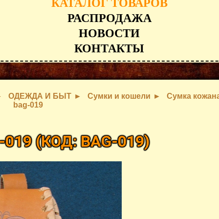
КАТАЛОГ ТОВАРОВ
РАСПРОДАЖА
НОВОСТИ
КОНТАКТЫ
ОДЕЖДА И БЫТ
Сумки и кошели
Сумка кожан
bag-019
-019
(КОД:
BAG-019
)