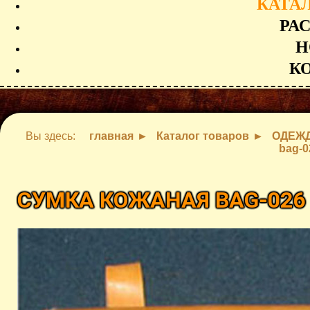
КАТА
РА
Н
К
Вы здесь:
главная
Каталог товаров
ОДЕЖД
bag-0
СУМКА КОЖАНАЯ BAG-02