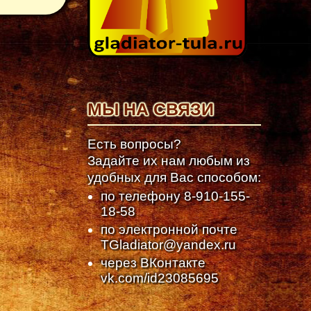
МЫ НА СВЯЗИ
Есть вопросы?
Задайте их нам любым из
удобных для Вас способом:
по телефону
8-910-155-
18-58
по электронной почте
TGladiator@yandex.ru
через ВКонтакте
vk.com/id23085695