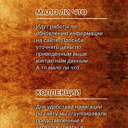
МАЛО ЛИ ЧТО
Идут работы по
обновлению информации
на сайте. Просьба
уточнять цены по
приведённым выше
контактным данным.
А то мало ли что...
КОЛЛЕКЦИИ
Для удобстава навигации
по сайту мы сгруппировали
представленные в
каталоге товары в