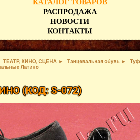
КАТАЛОГ ТОВАРОВ
РАСПРОДАЖА
НОВОСТИ
КОНТАКТЫ
ТЕАТР, КИНО, СЦЕНА
Танцевальная обувь
Туф
альные Латино
ТИНО
(КОД:
S-072
)