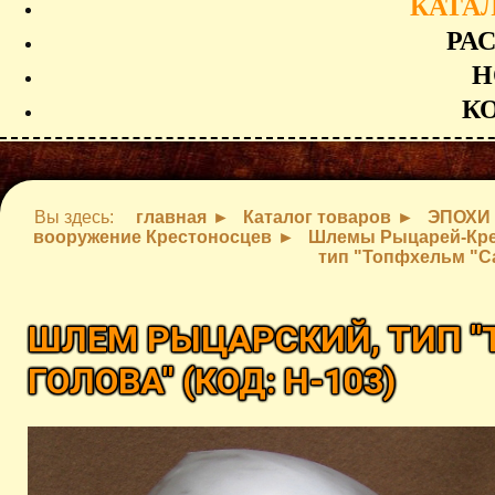
КАТА
РА
Н
К
Вы здесь:
главная
Каталог товаров
ЭПОХИ
вооружение Крестоносцев
Шлемы Рыцарей-Кре
тип "Топфхельм "С
ШЛЕМ РЫЦАРСКИЙ, ТИП "
ГОЛОВА"
(КОД:
H-103
)