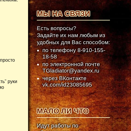
МЫ НА СВЯЗИ
Есть вопросы?
Задайте их нам любым из
удобных для Вас способом:
по телефону
8-910-155-
18-58
 просто
по электронной почте
TGladiator@yandex.ru
через ВКонтакте
ть" руки
vk.com/id23085695
мо
МАЛО ЛИ ЧТО
Идут работы по