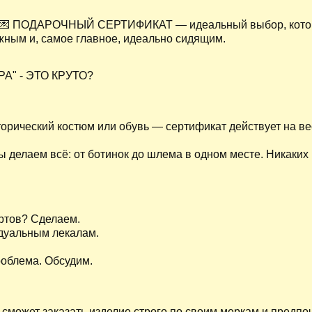
ПОДАРОЧНЫЙ СЕРТИФИКАТ — идеальный выбор, кот
ужным и, самое главное, идеально сидящим.
" - ЭТО КРУТО?
торический костюм или обувь — сертификат действует на в
 делаем всё: от ботинок до шлема в одном месте. Никаких
уртов? Сделаем.
дуальным лекалам.
.
роблема. Обсудим.
 сможет заказать изделие строго по своим меркам и предпо